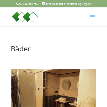
07742 858752
info@cassisi-fliesenverlegung.de
Bäder